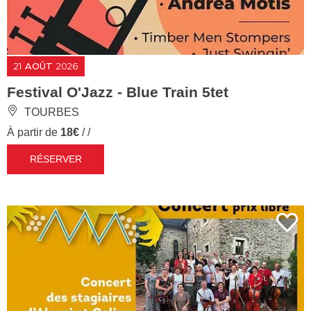
21
AOÛT
2026
Festival O'Jazz - Blue Train 5tet
TOURBES
À partir de
18€
/ /
RÉSERVER