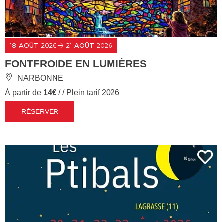
18
AOÛT
2026
21
AOÛT
2026
FONTFROIDE EN LUMIÈRES
NARBONNE
À partir de
14€
/ / Plein tarif 2026
RÉSERVER