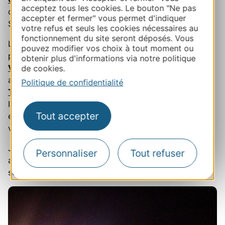
acceptez tous les cookies. Le bouton "Ne pas
de juillet, la musique sacrée et la danse à l'abbaye de
accepter et fermer" vous permet d'indiquer
Sylvanès, au sud de l'Aveyron.
votre refus et seuls les cookies nécessaires au
fonctionnement du site seront déposés. Vous
L'automne ne referme rien. En septembre, le
pouvez modifier vos choix à tout moment ou
photojournalisme mondial s'expose à Perpignan avec
obtenir plus d'informations via notre politique
Visa pour l'Image
, tandis que le cloître des Jacobins
de cookies.
accueille
Piano aux Jacobins
à Toulouse. En octobre,
Politique de confidentialité
Toulouse les Orgues
fait résonner la ville rose, les
Internationales de la Guitare investissent Montpellier,
Tout accepter
et le cirque contemporain européen se donne rendez-
vous à Auch pour
Circa
.
Jazz, humour, bande dessinée, chant, danse, opéra,
Personnaliser
Tout refuser
arts de la rue : l'étendue des genres est ce qui
surprend le plus dans l'agenda occitan.