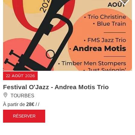
22
AOÛT
2026
Festival O'Jazz - Andrea Motis Trio
TOURBES
À partir de
28€
/ /
RÉSERVER