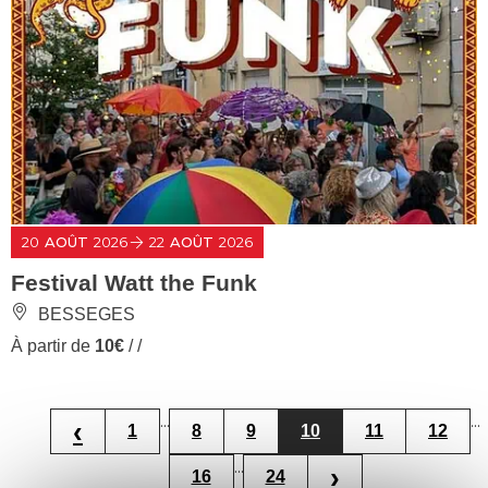
20
AOÛT
2026
22
AOÛT
2026
Festival Watt the Funk
BESSEGES
À partir de
10€
/ /
...
...
‹
1
8
9
10
11
12
...
›
16
24