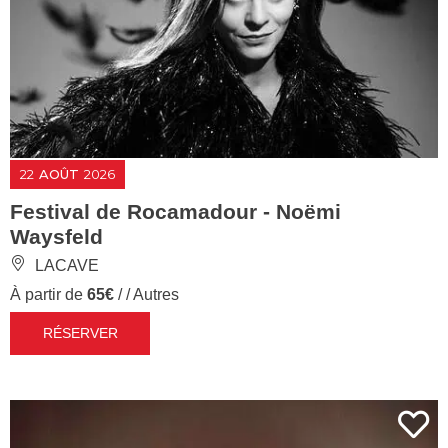
22
AOÛT
2026
Festival de Rocamadour - Noëmi
Waysfeld
LACAVE
À partir de
65€
/ / Autres
RÉSERVER