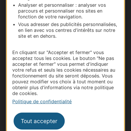
Analyser et personnaliser : analyser vos
parcours et personnaliser nos sites en
fonction de votre navigation.
Vous adresser des publicités personnalisées,
en lien avec vos centres d'intérêts sur notre
site et en dehors.
En cliquant sur "Accepter et fermer" vous
acceptez tous les cookies. Le bouton "Ne pas
accepter et fermer" vous permet d'indiquer
votre refus et seuls les cookies nécessaires au
Thermalisme
fonctionnement du site seront déposés. Vous
Business/Mice
pouvez modifier vos choix à tout moment ou
Pros d'Occitanie
obtenir plus d'informations via notre politique
de cookies.
Site presse et d'influence
Politique de confidentialité
Voyagistes
Destination Sport
Tout accepter
Inscrivez-vous à la lettre d'information
Destination Occitanie pour recevoir des