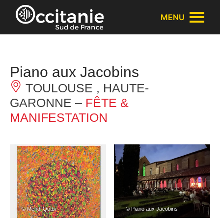
Panneau de gestion des cookies
MENU
Piano aux Jacobins
TOULOUSE , HAUTE-
GARONNE –
FÊTE &
MANIFESTATION
– © Mehdi Qotbi
– © Piano aux Jacobins