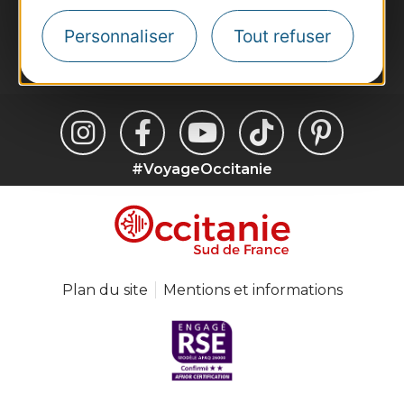
suggestions de séjours, de visites et de sorties.
Personnaliser
Tout refuser
Je m'abonne
#VoyageOccitanie
Plan du site
Mentions et informations