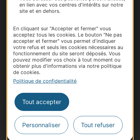
en lien avec vos centres d'intérêts sur notre
site et en dehors.
En cliquant sur "Accepter et fermer" vous
acceptez tous les cookies. Le bouton "Ne pas
accepter et fermer" vous permet d'indiquer
Thermalisme
votre refus et seuls les cookies nécessaires au
Business/Mice
fonctionnement du site seront déposés. Vous
pouvez modifier vos choix à tout moment ou
Pros d'Occitanie
obtenir plus d'informations via notre politique
Site presse et d'influence
de cookies.
Voyagistes
Politique de confidentialité
Destination Sport
Tout accepter
Inscrivez-vous à la lettre d'information
Destination Occitanie pour recevoir des
suggestions de séjours, de visites et de sorties.
Je m'abonne
Personnaliser
Tout refuser