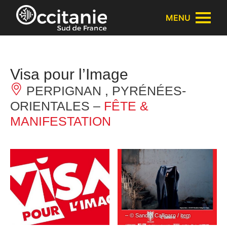
Panneau de gestion des cookies
MENU
Visa pour l’Image
PERPIGNAN , PYRÉNÉES-
ORIENTALES –
FÊTE &
MANIFESTATION
– © Sandra Calligaro / item