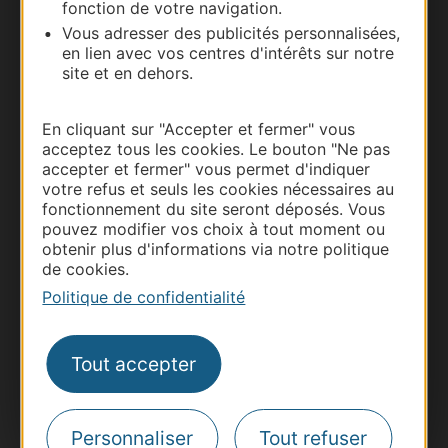
fonction de votre navigation.
Vous adresser des publicités personnalisées,
en lien avec vos centres d'intérêts sur notre
site et en dehors.
En cliquant sur "Accepter et fermer" vous
acceptez tous les cookies. Le bouton "Ne pas
accepter et fermer" vous permet d'indiquer
Thermalisme
votre refus et seuls les cookies nécessaires au
fonctionnement du site seront déposés. Vous
Business/Mice
pouvez modifier vos choix à tout moment ou
Pros d'Occitanie
obtenir plus d'informations via notre politique
de cookies.
Site presse et d'influence
Politique de confidentialité
Voyagistes
Destination Sport
Tout accepter
Inscrivez-vous à la lettre d'information
Destination Occitanie pour recevoir des
suggestions de séjours, de visites et de sorties.
Personnaliser
Tout refuser
Je m'abonne