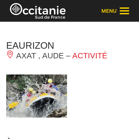
Panneau de gestion des cookies
MENU
EAURIZON
AXAT , AUDE –
ACTIVITÉ
– © Eaurizon