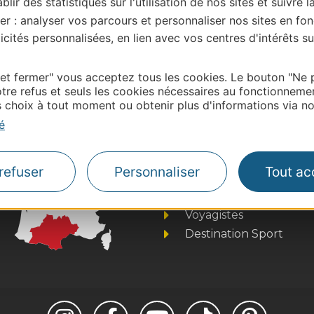
blir des statistiques sur l'utilisation de nos sites et suivre l
er : analyser vos parcours et personnaliser nos sites en fon
| Map data ©
Leaflet
OpenStreetMap contributors
cités personnalisées, en lien avec vos centres d'intérêts su
onnaire de cette activité?
ntacter Aude Tourisme
 et fermer" vous acceptez tous les cookies. Le bouton "Ne 
tre refus et seuls les cookies nécessaires au fonctionneme
choix à tout moment ou obtenir plus d'informations via not
é
Thermalisme
Business/Mice
refuser
Personnaliser
Tout ac
Pros d'Occitanie
Site presse et d'influe
Voyagistes
Destination Sport