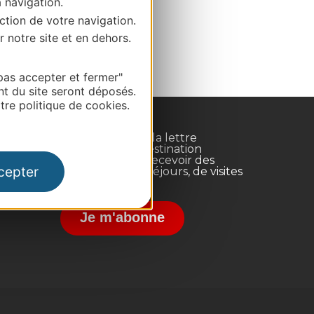
a navigation.
ction de votre navigation.
r notre site et en dehors.
pas accepter et fermer"
nt du site seront déposés.
re politique de cookies.
Inscrivez-vous à la lettre
d'information Destination
Occitanie pour recevoir des
cepter
suggestions de séjours, de visites
et de sorties.
nce
Je m'abonne