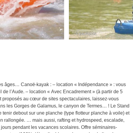
– © EAURIZON
 les âges… Canoë-kayak : – location « Indépendance » : vous
l de l’Aude. – location « Avec Encadrement » (à partir de 5
nt proposés au cœur de sites spectaculaires, laissez-vous
dans les Gorges de Galamus, le canyon de Termes… ! Le Stand
 tenir debout sur une planche (type flotteur planche à voile) et
n rallongée. … mais aussi, rafting et hydrospeed, escalade,
rs jours pendant les vacances scolaires. Offre séminaires-