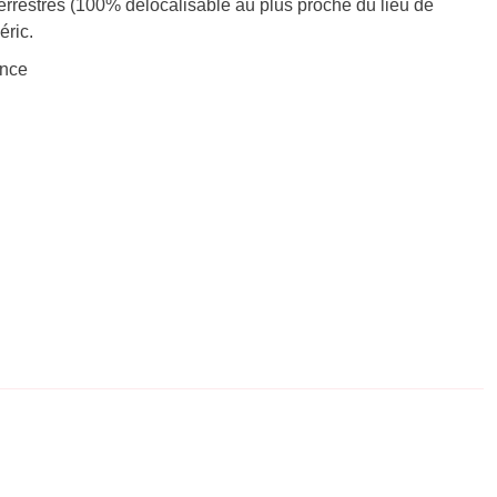
rrestres (100% délocalisable au plus proche du lieu de
éric.
ance