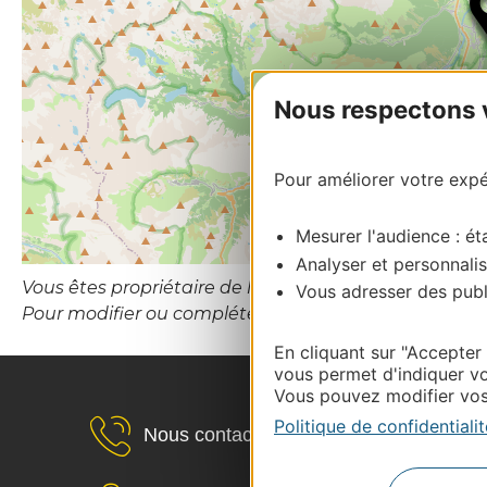
Nous respectons vo
Pour améliorer votre expér
Mesurer l'audience : éta
Analyser et personnalis
Vous êtes propriétaire de l’établissement ou le gesti
Vous adresser des publi
Pour modifier ou compléter cette fiche, merci de c
En cliquant sur "Accepter
vous permet d'indiquer vo
Vous pouvez modifier vos 
Politique de confidentialit
Nous contacter