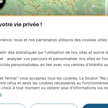
tre vie privée !
ience, nous et nos partenaires utilisons des cookies utiles
blir des statistiques sur l'utilisation de nos sites et suivre l
| Map data ©
Leaflet
OpenStreetMap contributors
er : analyser vos parcours et personnaliser nos sites en fon
onnaire de cette activité?
cités personnalisées, en lien avec vos centres d'intérêts su
ontacter Hautes Pyrénées Tourisme Environnement
 et fermer" vous acceptez tous les cookies. Le bouton "Ne 
tre refus et seuls les cookies nécessaires au fonctionneme
choix à tout moment ou obtenir plus d'informations via not
Thermalisme
é
Business/Mice
Pros d'Occitanie