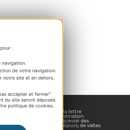
 pour :
a navigation.
ction de votre navigation.
r notre site et en dehors.
pas accepter et fermer"
nt du site seront déposés.
re politique de cookies.
Inscrivez-vous à la lettre
d'information Destination
Occitanie pour recevoir des
suggestions de séjours, de visites