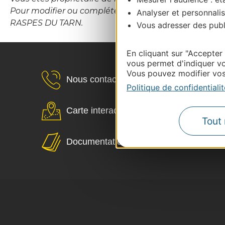
Pour modifier ou compléter cette fiche, merci de 
Analyser et personnalis
RASPES DU TARN.
Vous adresser des publi
En cliquant sur "Accepter
vous permet d'indiquer vo
Vous pouvez modifier vos 
Nous contacter
Politique de confidentialit
Carte interactive
Tout 
Documentation