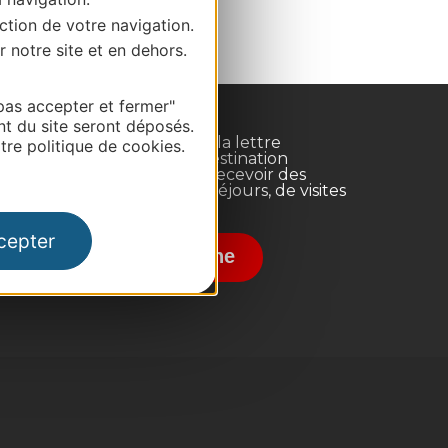
ction de votre navigation.
r notre site et en dehors.
pas accepter et fermer"
nt du site seront déposés.
Inscrivez-vous à la lettre
re politique de cookies.
d'information Destination
Occitanie pour recevoir des
suggestions de séjours, de visites
et de sorties.
nce
cepter
Je m'abonne