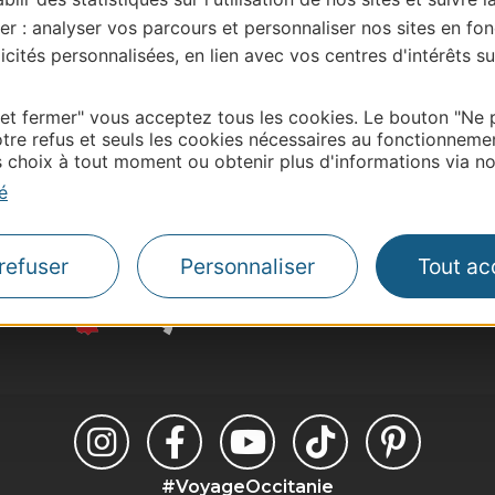
contacter OFFICE TOURISME DU PAYS DE LA MUSE ET
er : analyser vos parcours et personnaliser nos sites en fon
cités personnalisées, en lien avec vos centres d'intérêts su
 et fermer" vous acceptez tous les cookies. Le bouton "Ne 
tre refus et seuls les cookies nécessaires au fonctionneme
Thermalisme
choix à tout moment ou obtenir plus d'informations via not
Business/Mice
é
Pros d'Occitanie
Site presse et d'influe
refuser
Personnaliser
Tout ac
Voyagistes
Destination Sport
#VoyageOccitanie