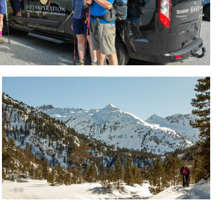
– © ©