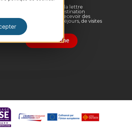
Inscrivez-vous à la lettre
d'information Destination
Occitanie pour recevoir des
suggestions de séjours, de visites
cepter
et de sorties.
nce
Je m'abonne