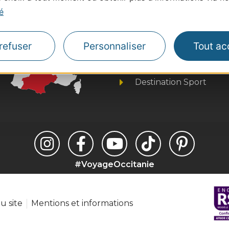
é
Thermalisme
Business/Mice
Pros d'Occitanie
refuser
Personnaliser
Tout ac
Site presse et d'influe
Voyagistes
Destination Sport
#VoyageOccitanie
u site
Mentions et informations