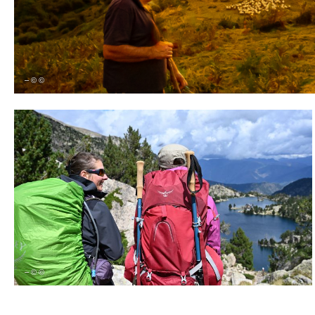
– © ©
– © ©