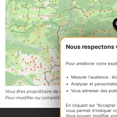
Nous respectons vo
Pour améliorer votre expér
Mesurer l'audience : éta
Analyser et personnalis
Vous adresser des publi
Vous êtes propriétaire de l’établissement ou le gesti
Pour modifier ou compléter cette fiche, merci de c
En cliquant sur "Accepter
vous permet d'indiquer vo
Vous pouvez modifier vos 