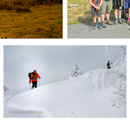
– © ©
– © ©SO INSPYRATION