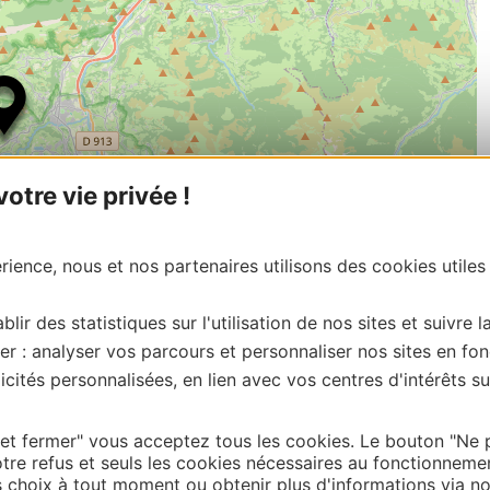
tre vie privée !
ience, nous et nos partenaires utilisons des cookies utiles
blir des statistiques sur l'utilisation de nos sites et suivre l
er : analyser vos parcours et personnaliser nos sites en fon
| Map data ©
Leaflet
OpenStreetMap contributors
cités personnalisées, en lien avec vos centres d'intérêts su
onnaire de cette activité?
ontacter Hautes Pyrénées Tourisme Environnement
 et fermer" vous acceptez tous les cookies. Le bouton "Ne 
tre refus et seuls les cookies nécessaires au fonctionneme
choix à tout moment ou obtenir plus d'informations via not