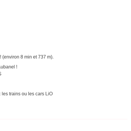
 (environ 8 min et 737 m).
ubanel !
S
 les trains ou les cars LiO