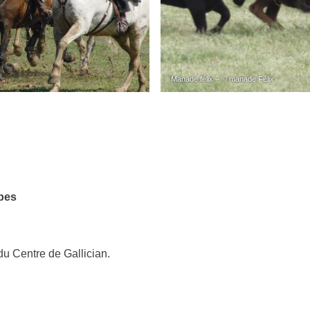
Manade félix – © manade Félix
upes
du Centre de Gallician.