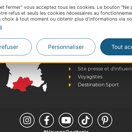
Leaflet
OpenStreetMap contributors
 et fermer" vous acceptez tous les cookies. Le bouton "Ne 
onnaire de cette activité?
tre refus et seuls les cookies nécessaires au fonctionneme
ntacter Gard Tourisme.
choix à tout moment ou obtenir plus d'informations via not
é
Thermalisme
refuser
Personnaliser
Tout ac
Business/Mice
Pros d'Occitanie
Site presse et d'influe
Voyagistes
Destination Sport