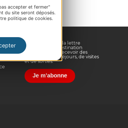
pas accepter et fermer"
nt du site seront déposés.
re politique de cookies.
Inscrivez-vous à la lettre
cepter
d'information Destination
Occitanie pour recevoir des
suggestions de séjours, de visites
et de sorties.
nce
Je m'abonne