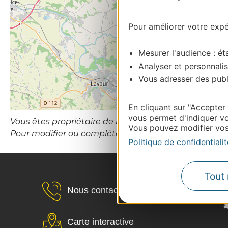
Pour améliorer votre expér
Mesurer l'audience : éta
Analyser et personnalis
Vous adresser des publi
En cliquant sur "Accepter
vous permet d'indiquer vo
Vous êtes propriétaire de l’établissement ou le gesti
Vous pouvez modifier vos 
Pour modifier ou compléter cette fiche, merci de con
Politique de confidentialit
Tout 
Nous contacter
Carte interactive