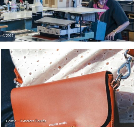
as © 2017
Calista – © Ateliers Fourès