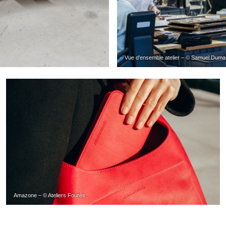
Vue d’ensemble atelier – © Samuel Dum
Amazone – © Ateliers Fourès