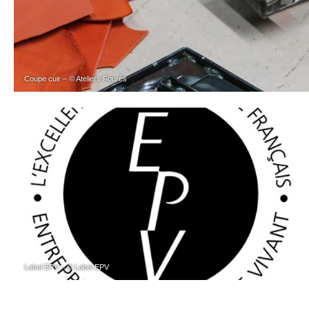
Coupe cuir – © Ateliers Fourès
Label EPV – © Label EPV