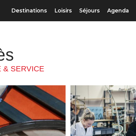
Destinations
Loisirs
Séjours
Agenda
ès
 & SERVICE