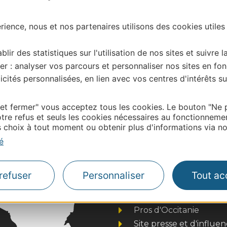
ience, nous et nos partenaires utilisons des cookies utiles
blir des statistiques sur l'utilisation de nos sites et suivre l
er : analyser vos parcours et personnaliser nos sites en fon
cités personnalisées, en lien avec vos centres d'intérêts su
| Map data ©
 et fermer" vous acceptez tous les cookies. Le bouton "Ne 
Leaflet
OpenStreetMap contributors
tre refus et seuls les cookies nécessaires au fonctionneme
onnaire de cette activité?
choix à tout moment ou obtenir plus d'informations via not
tacter Tarn Tourisme.
é
refuser
Personnaliser
Tout ac
Thermalisme
Business/Mice
Pros d'Occitanie
Site presse et d'influe