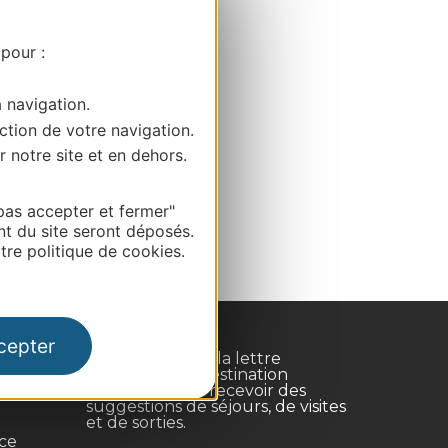
 pour :
a navigation.
ction de votre navigation.
r notre site et en dehors.
pas accepter et fermer"
nt du site seront déposés.
re politique de cookies.
cepter
Inscrivez-vous à la lettre
d'information Destination
Occitanie pour recevoir des
suggestions de séjours, de visites
et de sorties.
nce