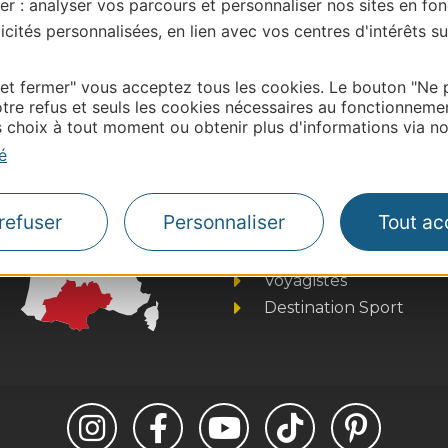
er : analyser vos parcours et personnaliser nos sites en fon
| Map data ©
Leaflet
OpenStreetMap contributors
cités personnalisées, en lien avec vos centres d'intérêts su
onnaire de cette activité?
ntacter Gard Tourisme.
 et fermer" vous acceptez tous les cookies. Le bouton "Ne 
tre refus et seuls les cookies nécessaires au fonctionneme
choix à tout moment ou obtenir plus d'informations via not
é
Thermalisme
Business/Mice
refuser
Personnaliser
Tout ac
Pros d'Occitanie
Site presse et d'influe
Voyagistes
Destination Sport