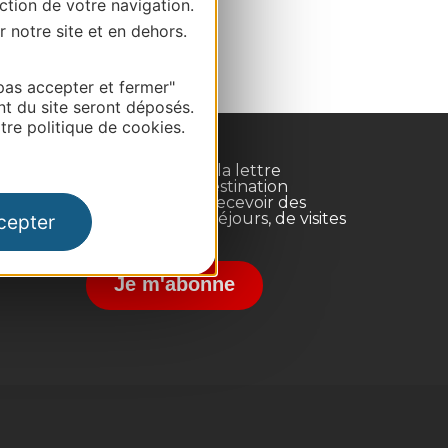
ction de votre navigation.
r notre site et en dehors.
pas accepter et fermer"
nt du site seront déposés.
re politique de cookies.
Inscrivez-vous à la lettre
d'information Destination
Occitanie pour recevoir des
suggestions de séjours, de visites
cepter
et de sorties.
nce
Je m'abonne