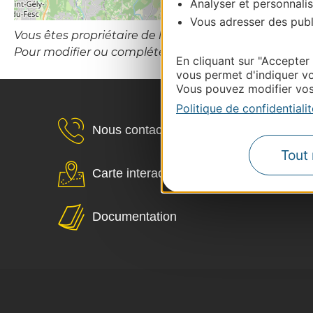
Analyser et personnalis
Vous adresser des publi
Vous êtes propriétaire de l’établissement ou le gesti
Pour modifier ou compléter cette fiche, merci de co
En cliquant sur "Accepter
vous permet d'indiquer vo
Vous pouvez modifier vos 
Politique de confidentialit
Nous contacter
Tout 
Carte interactive
Documentation