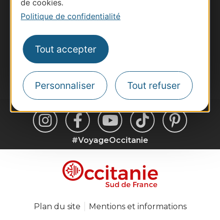
de cookies.
Voyagistes
Politique de confidentialité
Destination Sport
Inscrivez-vous à la lettre d'information
Destination Occitanie pour recevoir des
Tout accepter
suggestions de séjours, de visites et de sorties.
Je m'abonne
Personnaliser
Tout refuser
#VoyageOccitanie
Plan du site
Mentions et informations