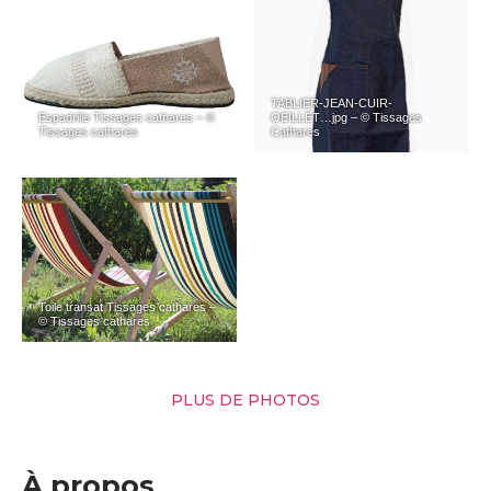
TABLIER-JEAN-CUIR-
Espadrille Tissages cathares – ©
OEILLET…jpg – © Tissages
Tissages cathares
Cathares
Toile transat Tissages cathares –
© Tissages cathares
PLUS DE PHOTOS
À propos