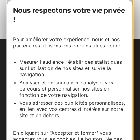
Nous respectons votre vie privée
AJOUTER
AU CARNET
!
Pour améliorer votre expérience, nous et nos
partenaires utilisons des cookies utiles pour :
Nous contacter
Mesurer l'audience : établir des statistiques
sur l'utilisation de nos sites et suivre la
Carte interactive
navigation.
Analyser et personnaliser : analyser vos
Documentation
parcours et personnaliser nos sites en
fonction de votre navigation.
Vous adresser des publicités personnalisées,
en lien avec vos centres d'intérêts sur notre
site et en dehors.
En cliquant sur "Accepter et fermer" vous
acceptez tous les cookies. Le bouton "Ne pas