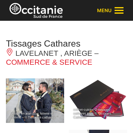
Panneau de gestion des cookies
MENU
Tissages Cathares
LAVELANET , ARIÈGE –
COMMERCE & SERVICE
coffret-cuisine-2-tissages-
Vestes en jean pour femme et
cathares.jpg – © Tissages
homme – © Tissages cathares
Cathares