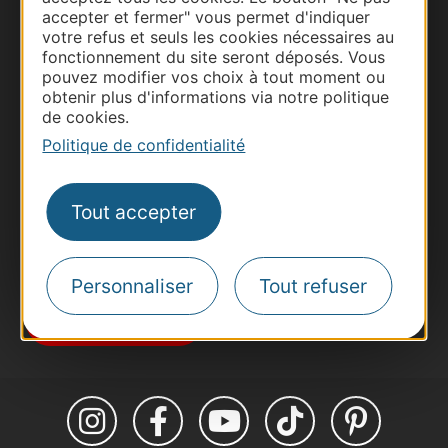
accepter et fermer" vous permet d'indiquer
votre refus et seuls les cookies nécessaires au
fonctionnement du site seront déposés. Vous
Thermalisme
pouvez modifier vos choix à tout moment ou
Business/Mice
obtenir plus d'informations via notre politique
de cookies.
Pros d'Occitanie
Politique de confidentialité
Site presse et d'influence
Voyagistes
Destination Sport
Tout accepter
Inscrivez-vous à la lettre d'information
Destination Occitanie pour recevoir des
suggestions de séjours, de visites et de sorties.
Personnaliser
Tout refuser
Je m'abonne