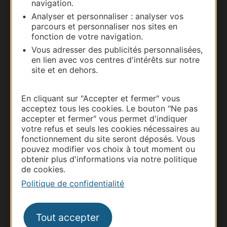
navigation.
Nous contacter
Analyser et personnaliser : analyser vos
parcours et personnaliser nos sites en
Carte interactive
fonction de votre navigation.
Vous adresser des publicités personnalisées,
Documentation
en lien avec vos centres d'intérêts sur notre
site et en dehors.
En cliquant sur "Accepter et fermer" vous
acceptez tous les cookies. Le bouton "Ne pas
accepter et fermer" vous permet d'indiquer
votre refus et seuls les cookies nécessaires au
fonctionnement du site seront déposés. Vous
pouvez modifier vos choix à tout moment ou
obtenir plus d'informations via notre politique
de cookies.
Thermalisme
Politique de confidentialité
Business/Mice
Pros d'Occitanie
Tout accepter
Site presse et d'influence