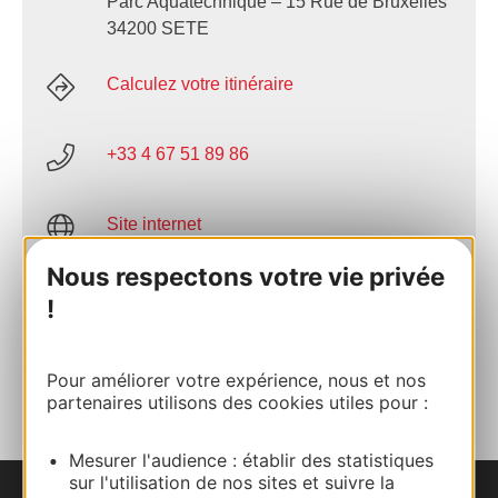
Parc Aquatechnique – 15 Rue de Bruxelles
34200 SETE
Calculez votre itinéraire
+33 4 67 51 89 86
Site internet
Nous respectons votre vie privée
Facebook
!
AJOUTER
AU CARNET
Pour améliorer votre expérience, nous et nos
partenaires utilisons des cookies utiles pour :
Mesurer l'audience : établir des statistiques
sur l'utilisation de nos sites et suivre la