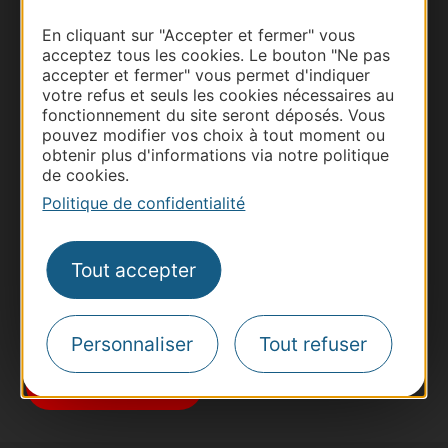
En cliquant sur "Accepter et fermer" vous
acceptez tous les cookies. Le bouton "Ne pas
accepter et fermer" vous permet d'indiquer
votre refus et seuls les cookies nécessaires au
fonctionnement du site seront déposés. Vous
Thermalisme
pouvez modifier vos choix à tout moment ou
obtenir plus d'informations via notre politique
Business/Mice
de cookies.
Pros d'Occitanie
Politique de confidentialité
Site presse et d'influence
Voyagistes
Tout accepter
Destination Sport
Inscrivez-vous à la lettre d'information
Destination Occitanie pour recevoir des
Personnaliser
Tout refuser
suggestions de séjours, de visites et de sorties.
Je m'abonne