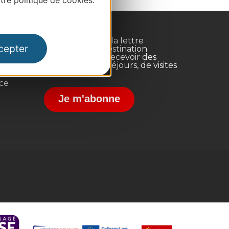
re politique de cookies.
Inscrivez-vous à la lettre
cepter
d'information Destination
Occitanie pour recevoir des
suggestions de séjours, de visites
et de sorties.
nce
Je m'abonne