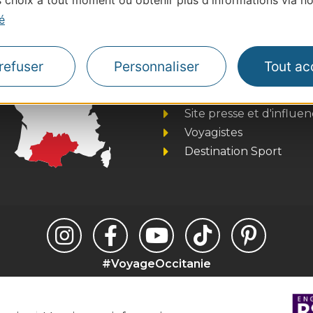
choix à tout moment ou obtenir plus d'informations via not
é
Thermalisme
refuser
Personnaliser
Tout ac
Business/Mice
Pros d'Occitanie
Site presse et d'influe
Voyagistes
Destination Sport
#VoyageOccitanie