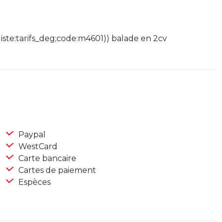
iste:tarifs_deg;code:m4601)) balade en 2cv
Paypal
WestCard
Carte bancaire
Cartes de paiement
Espèces