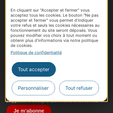
En cliquant sur "Accepter et fermer" vous
acceptez tous les cookies. Le bouton "Ne pas
accepter et fermer" vous permet d'indiquer
votre refus et seuls les cookies nécessaires au
fonctionnement du site seront déposés. Vous
pouvez modifier vos choix à tout moment ou
obtenir plus d'informations via notre politique
de cookies.
Thermalisme
Politique de confidentialité
Business/Mice
Pros d'Occitanie
Site presse et d'influence
Tout accepter
Voyagistes
Destination Sport
Personnaliser
Tout refuser
Inscrivez-vous à la lettre d'information
Destination Occitanie pour recevoir des
suggestions de séjours, de visites et de sorties.
Je m'abonne