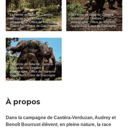
La Ferme de Bidache_Castéra-
La Ferme de Bidache_Castéra-
Verduzan – © L’instant C
Verduzan – © L’instant C
photographe_Office de Tourisme
photographe_Office de Tourisme
Grand Auch Cœur de Gascogne
Grand Auch Cœur de Gascogne
La Ferme de Bidache_Castéra-
Verduzan – © L’instant C
photographe_Office de Tourisme
Grand Auch Cœur de Gascogne
À propos
Dans la campagne de Castéra-Verduzan, Audrey et
Benoît Bourrust élèvent, en pleine nature, la race