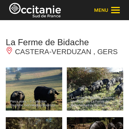
Panneau de gestion des cookies
MENU
La Ferme de Bidache
CASTERA-VERDUZAN , GERS
La Ferme de Bidache_Castéra-
Porcs noirs – © Collection
Verduzan – © La Ferme de
Tourisme Gers/Audrey Bourrust
Bidache/Audrey Bourrust