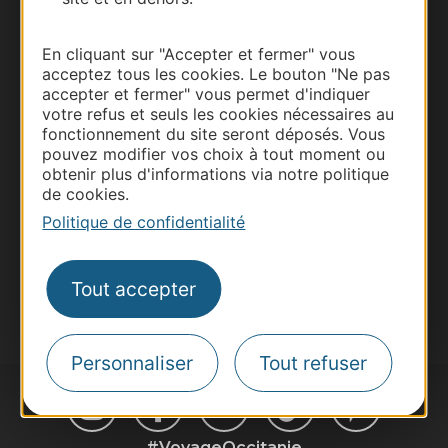
Thermalisme
En cliquant sur "Accepter et fermer" vous
acceptez tous les cookies. Le bouton "Ne pas
Business/Mice
accepter et fermer" vous permet d'indiquer
Pros d'Occitanie
votre refus et seuls les cookies nécessaires au
fonctionnement du site seront déposés. Vous
Site presse et d'influence
pouvez modifier vos choix à tout moment ou
Voyagistes
obtenir plus d'informations via notre politique
de cookies.
Destination Sport
Politique de confidentialité
Inscrivez-vous à la lettre d'information
Destination Occitanie pour recevoir des
suggestions de séjours, de visites et de sorties.
Tout accepter
Je m'abonne
Personnaliser
Tout refuser
#VoyageOccitanie