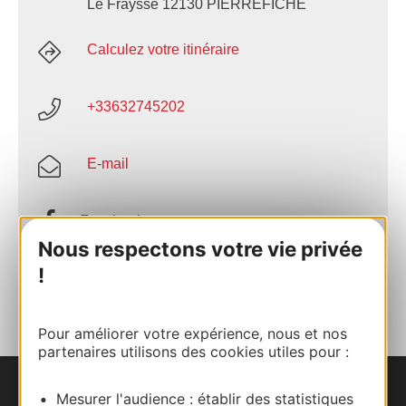
Le Fraysse 12130 PIERREFICHE
Calculez votre itinéraire
+33632745202
E-mail
Facebook
Nous respectons votre vie privée
!
AJOUTER
AU CARNET
Pour améliorer votre expérience, nous et nos
partenaires utilisons des cookies utiles pour :
Mesurer l'audience : établir des statistiques
Nous contacter