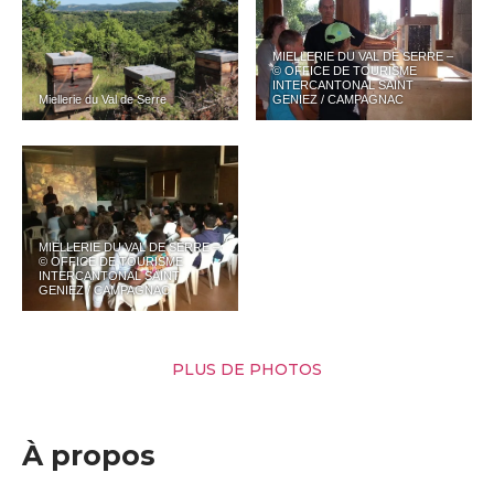
MIELLERIE DU VAL DE SERRE –
© OFFICE DE TOURISME
INTERCANTONAL SAINT
Miellerie du Val de Serre
GENIEZ / CAMPAGNAC
MIELLERIE DU VAL DE SERRE –
© OFFICE DE TOURISME
INTERCANTONAL SAINT
GENIEZ / CAMPAGNAC
PLUS DE PHOTOS
À propos