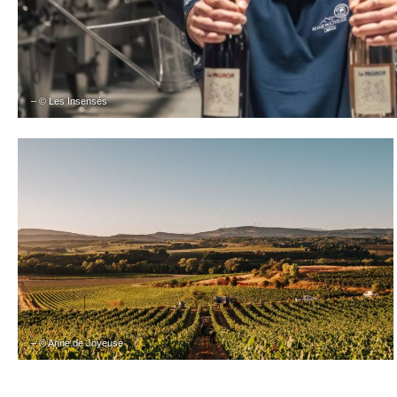
– © Les Insensés
– © Anne de Joyeuse