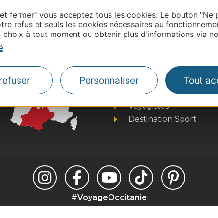
ntacter Aude Tourisme
 et fermer" vous acceptez tous les cookies. Le bouton "Ne 
tre refus et seuls les cookies nécessaires au fonctionneme
choix à tout moment ou obtenir plus d'informations via not
é
Thermalisme
Business/Mice
refuser
Personnaliser
Tout ac
Pros d'Occitanie
Site presse et d'influe
Voyagistes
Destination Sport
#VoyageOccitanie