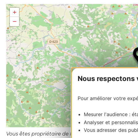
+
−
Nous respectons vo
Pour améliorer votre expér
Mesurer l'audience : éta
Analyser et personnalis
Vous adresser des publi
Vous êtes propriétaire de l’établissement ou le gesti