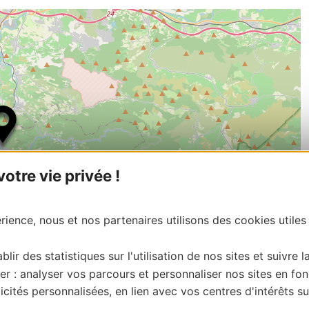
tre vie privée !
ience, nous et nos partenaires utilisons des cookies utiles
blir des statistiques sur l'utilisation de nos sites et suivre l
er : analyser vos parcours et personnaliser nos sites en fon
| Map data ©
Leaflet
OpenStreetMap contributors
cités personnalisées, en lien avec vos centres d'intérêts su
onnaire de cette activité?