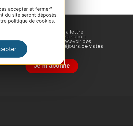
pas accepter et fermer"
nt du site seront déposés.
re politique de cookies.
Inscrivez-vous à la lettre
d'information Destination
Occitanie pour recevoir des
suggestions de séjours, de visites
cepter
et de sorties.
nce
Je m'abonne