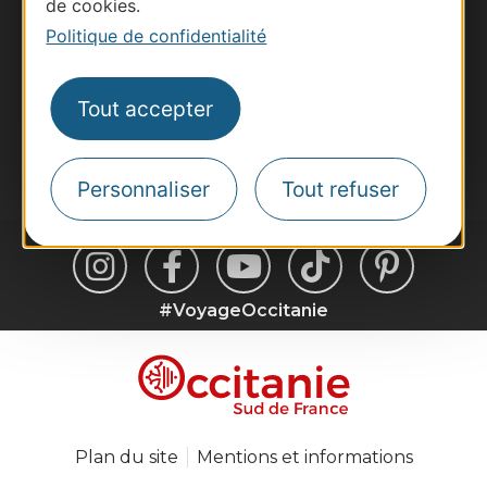
de cookies.
Voyagistes
Politique de confidentialité
Destination Sport
Inscrivez-vous à la lettre d'information
Destination Occitanie pour recevoir des
Tout accepter
suggestions de séjours, de visites et de sorties.
Je m'abonne
Personnaliser
Tout refuser
#VoyageOccitanie
Plan du site
Mentions et informations