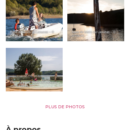
Base de loisirs du Laouzas – ©
Base de loisirs du Laouzas – ©
OTMLHL
OTMLHL
Base de loisirs du lac du Laouzas
– © OTMLHL
PLUS DE PHOTOS
À propos