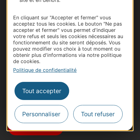
En cliquant sur "Accepter et fermer" vous
acceptez tous les cookies. Le bouton "Ne pas
accepter et fermer" vous permet d'indiquer
votre refus et seuls les cookies nécessaires au
fonctionnement du site seront déposés. Vous
Thermalisme
pouvez modifier vos choix à tout moment ou
obtenir plus d'informations via notre politique
Business/Mice
de cookies.
Pros d'Occitanie
Politique de confidentialité
Site presse et d'influence
Voyagistes
Tout accepter
Destination Sport
Inscrivez-vous à la lettre d'information
Destination Occitanie pour recevoir des
Personnaliser
Tout refuser
suggestions de séjours, de visites et de sorties.
Je m'abonne