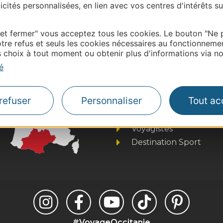
cités personnalisées, en lien avec vos centres d'intérêts su
onnaire de cette activité?
ntacter Ariège Pyrénées Tourisme.
 et fermer" vous acceptez tous les cookies. Le bouton "Ne 
tre refus et seuls les cookies nécessaires au fonctionneme
choix à tout moment ou obtenir plus d'informations via not
é
Thermalisme
Business/Mice
refuser
Personnaliser
Tout ac
Pros d'Occitanie
Site presse et d'influe
Voyagistes
Destination Sport
#VoyageOccitanie