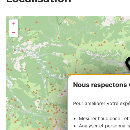
+
−
Nous respectons vo
Pour améliorer votre expér
Mesurer l'audience : éta
Analyser et personnalis