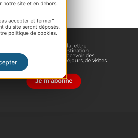
r notre site et en dehors.
pas accepter et fermer"
nt du site seront déposés.
re politique de cookies.
Inscrivez-vous à la lettre
d'information Destination
Occitanie pour recevoir des
suggestions de séjours, de visites
cepter
et de sorties.
nce
Je m'abonne