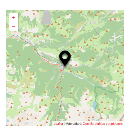
+
−
| Map data ©
Leaflet
OpenStreetMap contributors