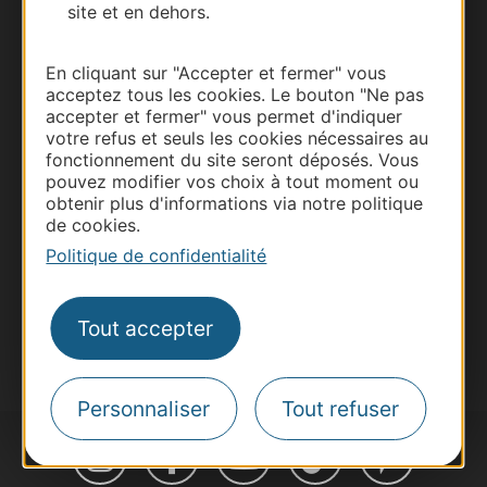
site et en dehors.
Thermalisme
En cliquant sur "Accepter et fermer" vous
acceptez tous les cookies. Le bouton "Ne pas
Business/Mice
accepter et fermer" vous permet d'indiquer
Pros d'Occitanie
votre refus et seuls les cookies nécessaires au
fonctionnement du site seront déposés. Vous
Site presse et d'influence
pouvez modifier vos choix à tout moment ou
Voyagistes
obtenir plus d'informations via notre politique
de cookies.
Destination Sport
Politique de confidentialité
Inscrivez-vous à la lettre d'information
Destination Occitanie pour recevoir des
suggestions de séjours, de visites et de sorties.
Tout accepter
Je m'abonne
Personnaliser
Tout refuser