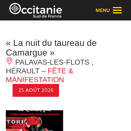
Panneau de gestion des cookies
MENU
« La nuit du taureau de
Camargue »
PALAVAS-LES-FLOTS ,
HÉRAULT –
FÊTE &
MANIFESTATION
25
AOÛT
2026