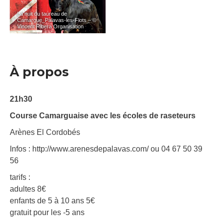
La nuit du taureau de
Camargue_Palavas-les-Flots – ©
Vincent Ribera Organisation
À propos
21h30
Course Camarguaise avec les écoles de raseteurs
Arènes El Cordobés
Infos : http://www.arenesdepalavas.com/ ou 04 67 50 39
56
tarifs :
adultes 8€
enfants de 5 à 10 ans 5€
gratuit pour les -5 ans