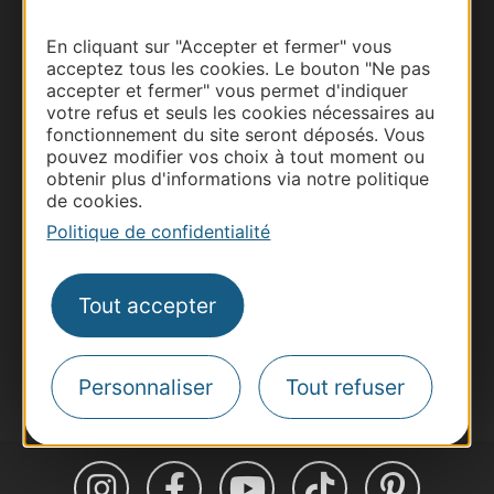
En cliquant sur "Accepter et fermer" vous
acceptez tous les cookies. Le bouton "Ne pas
accepter et fermer" vous permet d'indiquer
Thermalisme
votre refus et seuls les cookies nécessaires au
Business/Mice
fonctionnement du site seront déposés. Vous
pouvez modifier vos choix à tout moment ou
Pros d'Occitanie
obtenir plus d'informations via notre politique
Site presse et d'influence
de cookies.
Voyagistes
Politique de confidentialité
Destination Sport
Inscrivez-vous à la lettre d'information
Tout accepter
Destination Occitanie pour recevoir des
suggestions de séjours, de visites et de sorties.
Je m'abonne
Personnaliser
Tout refuser