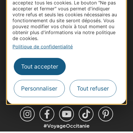
acceptez tous les cookies. Le bouton "Ne pas
Thermalisme
accepter et fermer" vous permet d'indiquer
votre refus et seuls les cookies nécessaires au
Business/Mice
fonctionnement du site seront déposés. Vous
Pros d'Occitanie
pouvez modifier vos choix à tout moment ou
obtenir plus d'informations via notre politique
Site presse et d'influence
de cookies.
Voyagistes
Politique de confidentialité
Destination Sport
Inscrivez-vous à la lettre d'information
Tout accepter
Destination Occitanie pour recevoir des
suggestions de séjours, de visites et de sorties.
Je m'abonne
Personnaliser
Tout refuser
#VoyageOccitanie