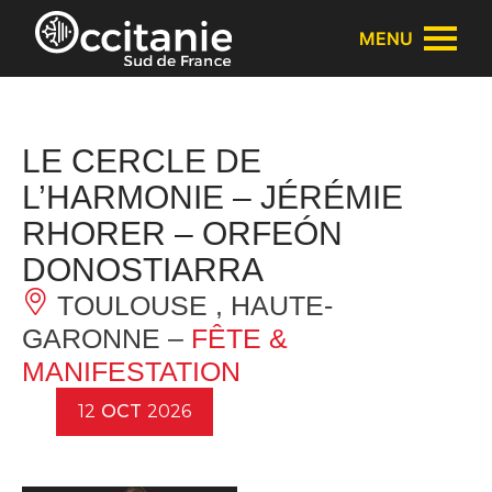
Panneau de gestion des cookies
MENU
LE CERCLE DE
L’HARMONIE – JÉRÉMIE
RHORER – ORFEÓN
DONOSTIARRA
TOULOUSE , HAUTE-
GARONNE –
FÊTE &
MANIFESTATION
12
OCT
2026