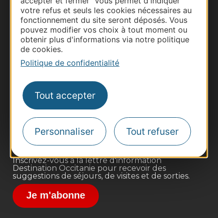
accepter et fermer" vous permet d'indiquer
votre refus et seuls les cookies nécessaires au
fonctionnement du site seront déposés. Vous
pouvez modifier vos choix à tout moment ou
obtenir plus d'informations via notre politique
de cookies.
Politique de confidentialité
Thermalisme
Business/Mice
Tout accepter
Pros d'Occitanie
Site presse et d'influence
Voyagistes
Personnaliser
Tout refuser
Destination Sport
Inscrivez-vous à la lettre d'information
Destination Occitanie pour recevoir des
suggestions de séjours, de visites et de sorties.
Je m'abonne