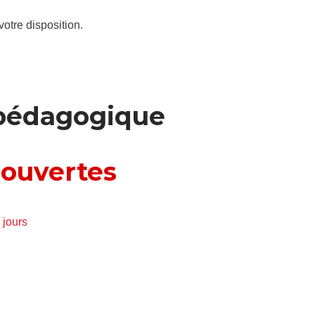
tre disposition.
 pédagogique
couvertes
 jours