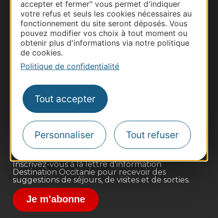
accepter et fermer" vous permet d'indiquer
votre refus et seuls les cookies nécessaires au
fonctionnement du site seront déposés. Vous
pouvez modifier vos choix à tout moment ou
obtenir plus d'informations via notre politique
de cookies.
Politique de confidentialité
Thermalisme
Business/Mice
Tout accepter
Pros d'Occitanie
Site presse et d'influence
Voyagistes
Personnaliser
Tout refuser
Destination Sport
Inscrivez-vous à la lettre d'information
Destination Occitanie pour recevoir des
suggestions de séjours, de visites et de sorties.
Je m'abonne