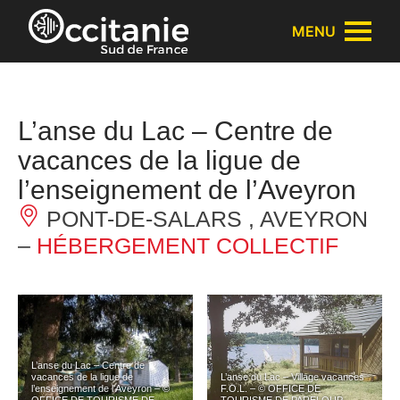
Panneau de gestion des cookies
MENU
L’anse du Lac – Centre de
vacances de la ligue de
l’enseignement de l’Aveyron
PONT-DE-SALARS , AVEYRON
–
HÉBERGEMENT COLLECTIF
L’anse du Lac – Centre de
vacances de la ligue de
L’anse du Lac – Village vacances
l’enseignement de l’Aveyron – ©
F.O.L. – © OFFICE DE