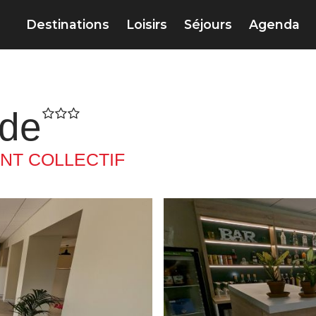
Destinations
Loisirs
Séjours
Agenda
gde
T COLLECTIF