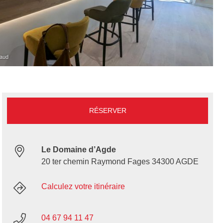
raud
RÉSERVER
Le Domaine d’Agde
20 ter chemin Raymond Fages 34300 AGDE
Calculez votre itinéraire
04 67 94 11 47