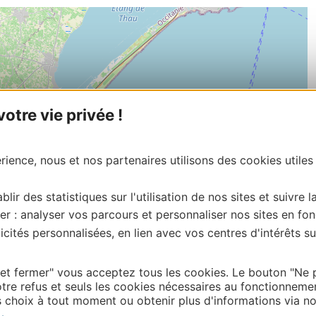
tre vie privée !
ience, nous et nos partenaires utilisons des cookies utiles
blir des statistiques sur l'utilisation de nos sites et suivre l
er : analyser vos parcours et personnaliser nos sites en fon
cités personnalisées, en lien avec vos centres d'intérêts su
 et fermer" vous acceptez tous les cookies. Le bouton "Ne 
| Map data ©
tre refus et seuls les cookies nécessaires au fonctionneme
Leaflet
OpenStreetMap contributors
choix à tout moment ou obtenir plus d'informations via not
onnaire de cette activité?