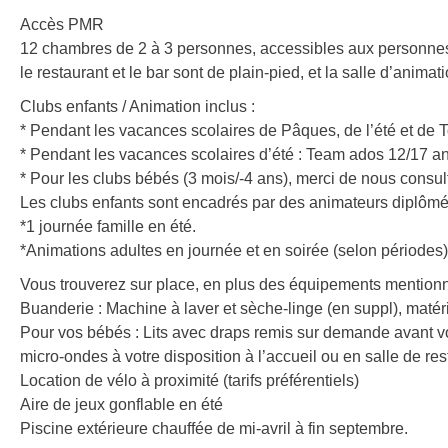
Accès PMR
12 chambres de 2 à 3 personnes, accessibles aux personnes à
le restaurant et le bar sont de plain-pied, et la salle d’anima
Clubs enfants / Animation inclus :
* Pendant les vacances scolaires de Pâques, de l’été et de To
* Pendant les vacances scolaires d’été : Team ados 12/17 an
* Pour les clubs bébés (3 mois/-4 ans), merci de nous consult
Les clubs enfants sont encadrés par des animateurs diplômé
*1 journée famille en été.
*Animations adultes en journée et en soirée (selon périodes)
Vous trouverez sur place, en plus des équipements mentionn
Buanderie : Machine à laver et sèche-linge (en suppl), maté
Pour vos bébés : Lits avec draps remis sur demande avant vo
micro-ondes à votre disposition à l’accueil ou en salle de res
Location de vélo à proximité (tarifs préférentiels)
Aire de jeux gonflable en été
Piscine extérieure chauffée de mi-avril à fin septembre.