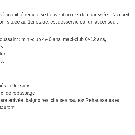
 mobilité réduite se trouvent au rez-de-chaussée. L’accueil,
tion, située au 1er étage, est desservie par un ascenseur.
ussaint : mini-club 4/- 6 ans, maxi-club 6/-12 ans,
s.
er.
s.
.
és ci-dessous :
riel de repassage
tre arrivée, baignoires, chaises hautes/ Rehausseurs et
taurant.