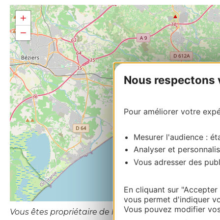
+
−
Nous respectons vo
Pour améliorer votre expér
Mesurer l'audience : éta
Analyser et personnalis
Vous adresser des publi
En cliquant sur "Accepter
vous permet d'indiquer vo
Vous pouvez modifier vos 
Vous êtes propriétaire de l’établissement ou le gesti