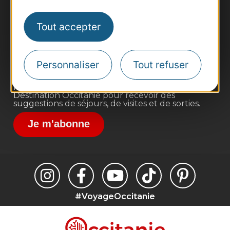
Business/Mice
Pros d'Occitanie
Tout accepter
Site presse et d'influence
Voyagistes
Personnaliser
Tout refuser
Destination Sport
Inscrivez-vous à la lettre d'information
Destination Occitanie pour recevoir des
suggestions de séjours, de visites et de sorties.
Je m'abonne
#VoyageOccitanie