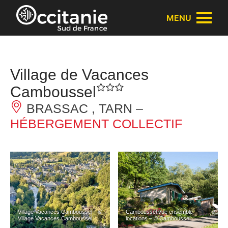
Panneau de gestion des cookies
MENU
Village de Vacances
Camboussel
BRASSAC , TARN –
HÉBERGEMENT COLLECTIF
Village Vacances Camboussel – ©
Camboussel vue ensemble
Village Vacances Camboussel
locations – © Camboussel