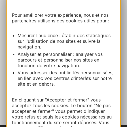
05 63 73 13 38
Pour améliorer votre expérience, nous et nos
partenaires utilisons des cookies utiles pour :
06 95 59 59 35
Mesurer l'audience : établir des statistiques
sur l'utilisation de nos sites et suivre la
navigation.
E-mail
Analyser et personnaliser : analyser vos
parcours et personnaliser nos sites en
Site internet
fonction de votre navigation.
Vous adresser des publicités personnalisées,
en lien avec vos centres d'intérêts sur notre
Facebook
site et en dehors.
En cliquant sur "Accepter et fermer" vous
AJOUTER
AU CARNET
acceptez tous les cookies. Le bouton "Ne pas
accepter et fermer" vous permet d'indiquer
votre refus et seuls les cookies nécessaires au
fonctionnement du site seront déposés. Vous