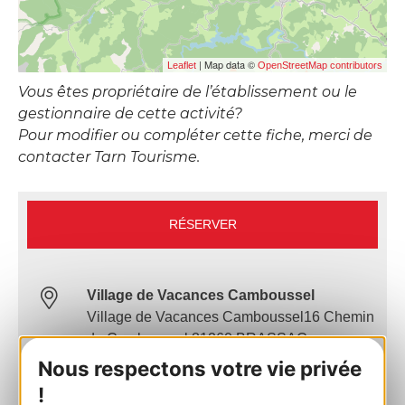
| Map data ©
Leaflet
OpenStreetMap contributors
Vous êtes propriétaire de l’établissement ou le
gestionnaire de cette activité?
Pour modifier ou compléter cette fiche, merci de
contacter Tarn Tourisme.
RÉSERVER
Village de Vacances Camboussel
Village de Vacances Camboussel16 Chemin
du Camboussel 81260 BRASSAC
Nous respectons votre vie privée
Calculez votre itinéraire
!