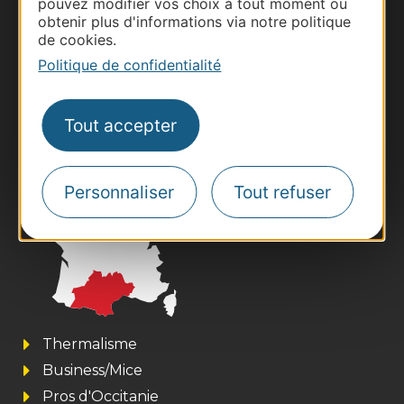
pouvez modifier vos choix à tout moment ou
obtenir plus d'informations via notre politique
Nous contacter
de cookies.
Politique de confidentialité
Carte interactive
Tout accepter
Documentation
Personnaliser
Tout refuser
Thermalisme
Business/Mice
Pros d'Occitanie