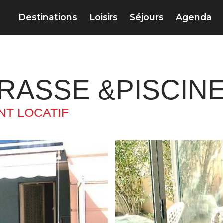
Destinations
Loisirs
Séjours
Agenda
RRASSE &PISCIN
T LOCATIF