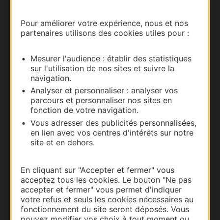
Carte interactive
Pour améliorer votre expérience, nous et nos
partenaires utilisons des cookies utiles pour :
Documentation
Mesurer l'audience : établir des statistiques
sur l'utilisation de nos sites et suivre la
navigation.
Analyser et personnaliser : analyser vos
parcours et personnaliser nos sites en
fonction de votre navigation.
Vous adresser des publicités personnalisées,
en lien avec vos centres d'intérêts sur notre
site et en dehors.
Thermalisme
En cliquant sur "Accepter et fermer" vous
Business/Mice
acceptez tous les cookies. Le bouton "Ne pas
Pros d'Occitanie
accepter et fermer" vous permet d'indiquer
votre refus et seuls les cookies nécessaires au
Site presse et d'influence
fonctionnement du site seront déposés. Vous
Voyagistes
pouvez modifier vos choix à tout moment ou