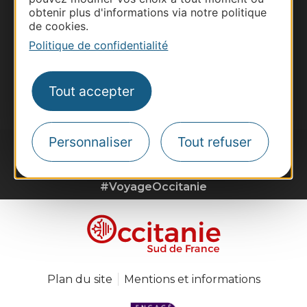
obtenir plus d'informations via notre politique
Destination Sport
de cookies.
Inscrivez-vous à la lettre d'information
Politique de confidentialité
Destination Occitanie pour recevoir des
suggestions de séjours, de visites et de sorties.
Je m'abonne
Tout accepter
Personnaliser
Tout refuser
#VoyageOccitanie
Plan du site
Mentions et informations