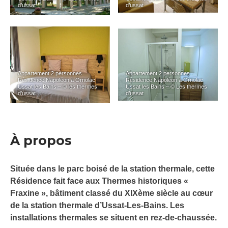
d’ussat
d’ussat
Appartement 2 personnes
Appartement 2 personnes
Résidence Napoléon à Ornolac
Résidence Napoléon à Ornolac
Ussat les Bains – © les thermes
Ussat les Bains – © Les thermes
d’ussat
d’ussat
À propos
Située dans le parc boisé de la station thermale, cette
Résidence fait face aux Thermes historiques «
Fraxine », bâtiment classé du XIXème siècle au cœur
de la station thermale d’Ussat-Les-Bains. Les
installations thermales se situent en rez-de-chaussée.