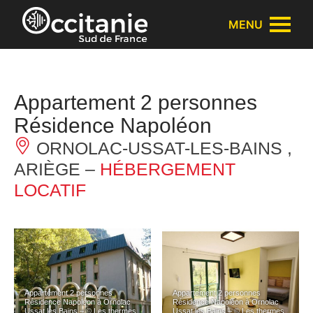
Panneau de gestion des cookies
MENU
Appartement 2 personnes
Résidence Napoléon
ORNOLAC-USSAT-LES-BAINS ,
ARIÈGE –
HÉBERGEMENT
LOCATIF
Appartement 2 personnes
Appartement 2 personnes
Résidence Napoléon à Ornolac
Résidence Napoléon à Ornolac
Ussat les Bains – © Les thermes
Ussat les Bains – © Les thermes