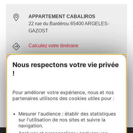
APPARTEMENT CABALIROS
22 rue du Bardérou 65400 ARGELES-
GAZOST
Calculez votre itinéraire
Nous respectons votre vie privée
+33 (0)6 88 58 59 26
!
E-mail
Pour améliorer votre expérience, nous et nos
partenaires utilisons des cookies utiles pour :
AJOUTER
AU CARNET
Mesurer l'audience : établir des statistiques
sur l'utilisation de nos sites et suivre la
navigation.