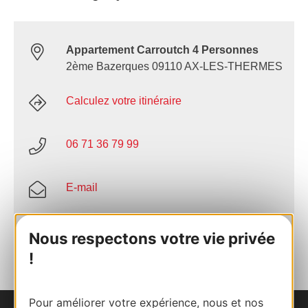
Appartement Carroutch 4 Personnes
2ème Bazerques 09110 AX-LES-THERMES
Calculez votre itinéraire
06 71 36 79 99
E-mail
AJOUTER
Nous respectons votre vie privée
AU CARNET
!
Pour améliorer votre expérience, nous et nos