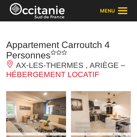
Panneau de gestion des cookies
MENU
Appartement Carroutch 4
Personnes
AX-LES-THERMES , ARIÈGE –
HÉBERGEMENT LOCATIF
Appartement Carrotch 2
Appartement Carrotch 2
personnes à Ax les Thermes – ©
personnes à Ax les Thermes – ©
Nathan Birrien
Nathan Birrien