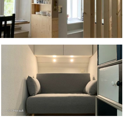
– © ©Hérault