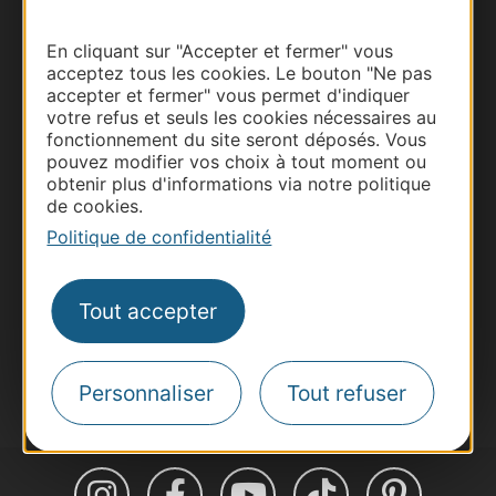
En cliquant sur "Accepter et fermer" vous
acceptez tous les cookies. Le bouton "Ne pas
accepter et fermer" vous permet d'indiquer
Thermalisme
votre refus et seuls les cookies nécessaires au
Business/Mice
fonctionnement du site seront déposés. Vous
pouvez modifier vos choix à tout moment ou
Pros d'Occitanie
obtenir plus d'informations via notre politique
Site presse et d'influence
de cookies.
Voyagistes
Politique de confidentialité
Destination Sport
Inscrivez-vous à la lettre d'information
Tout accepter
Destination Occitanie pour recevoir des
suggestions de séjours, de visites et de sorties.
Je m'abonne
Personnaliser
Tout refuser