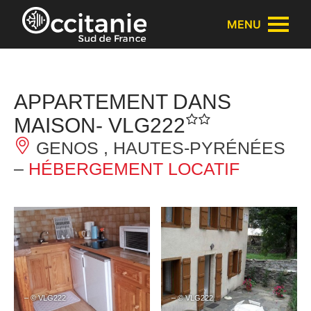
Panneau de gestion des cookies
MENU
APPARTEMENT DANS
MAISON- VLG222
GENOS , HAUTES-PYRÉNÉES
–
HÉBERGEMENT LOCATIF
– © VLG222
– © VLG222