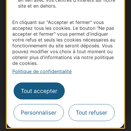
en lien avec vos centres d'intérêts sur notre
site et en dehors.
En cliquant sur "Accepter et fermer" vous
acceptez tous les cookies. Le bouton "Ne pas
accepter et fermer" vous permet d'indiquer
Thermalisme
votre refus et seuls les cookies nécessaires au
Business/Mice
fonctionnement du site seront déposés. Vous
pouvez modifier vos choix à tout moment ou
Pros d'Occitanie
obtenir plus d'informations via notre politique
Site presse et d'influence
de cookies.
Voyagistes
Politique de confidentialité
Destination Sport
Inscrivez-vous à la lettre d'information
Tout accepter
Destination Occitanie pour recevoir des
suggestions de séjours, de visites et de sorties.
Je m'abonne
Personnaliser
Tout refuser