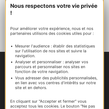
06 23 90 51 80
Nous respectons votre vie privée
!
E-mail
Pour améliorer votre expérience, nous et nos
AJOUTER
partenaires utilisons des cookies utiles pour :
AU CARNET
Mesurer l'audience : établir des statistiques
sur l'utilisation de nos sites et suivre la
navigation.
Analyser et personnaliser : analyser vos
Nous contacter
parcours et personnaliser nos sites en
fonction de votre navigation.
Carte interactive
Vous adresser des publicités personnalisées,
en lien avec vos centres d'intérêts sur notre
Documentation
site et en dehors.
En cliquant sur "Accepter et fermer" vous
acceptez tous les cookies. Le bouton "Ne pas