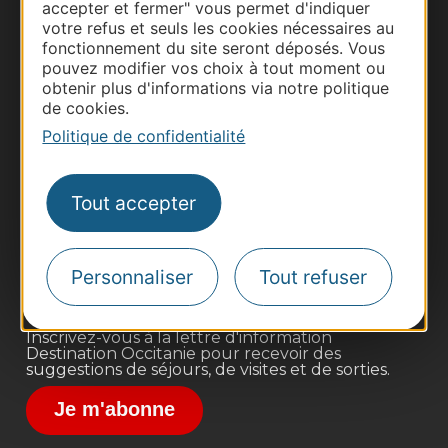
accepter et fermer" vous permet d'indiquer
votre refus et seuls les cookies nécessaires au
fonctionnement du site seront déposés. Vous
pouvez modifier vos choix à tout moment ou
obtenir plus d'informations via notre politique
de cookies.
Politique de confidentialité
Thermalisme
Business/Mice
Tout accepter
Pros d'Occitanie
Site presse et d'influence
Voyagistes
Personnaliser
Tout refuser
Destination Sport
Inscrivez-vous à la lettre d'information
Destination Occitanie pour recevoir des
suggestions de séjours, de visites et de sorties.
Je m'abonne