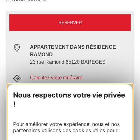
RÉSERVER
APPARTEMENT DANS RÉSIDENCE
RAMOND
23 rue Ramond 65120 BAREGES
Calculez votre itinéraire
Nous respectons votre vie privée
+33 (0)6 09 75 53 82
!
E-mail
Pour améliorer votre expérience, nous et nos
partenaires utilisons des cookies utiles pour :
AJOUTER
AU CARNET