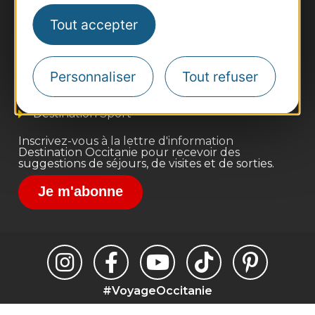
Thermalisme
Tout accepter
Business/Mice
Pros d'Occitanie
Site presse et d'influence
Personnaliser
Tout refuser
Voyagistes
Destination Sport
Inscrivez-vous à la lettre d'information
Destination Occitanie pour recevoir des
suggestions de séjours, de visites et de sorties.
Je m'abonne
#VoyageOccitanie