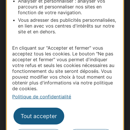
Analyser et personnaliser : analyser vos
parcours et personnaliser nos sites en
Nous contacter
fonction de votre navigation.
Vous adresser des publicités personnalisées,
Carte interactive
en lien avec vos centres d'intérêts sur notre
site et en dehors.
Documentation
En cliquant sur "Accepter et fermer" vous
acceptez tous les cookies. Le bouton "Ne pas
accepter et fermer" vous permet d'indiquer
votre refus et seuls les cookies nécessaires au
fonctionnement du site seront déposés. Vous
pouvez modifier vos choix à tout moment ou
obtenir plus d'informations via notre politique
de cookies.
Politique de confidentialité
Thermalisme
Tout accepter
Business/Mice
Pros d'Occitanie