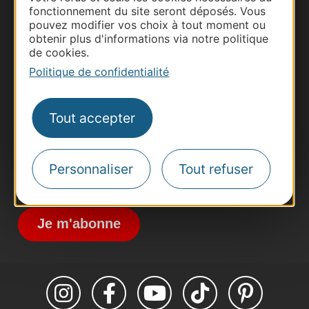
fonctionnement du site seront déposés. Vous
pouvez modifier vos choix à tout moment ou
obtenir plus d'informations via notre politique
Thermalisme
de cookies.
Business/Mice
Politique de confidentialité
Pros d'Occitanie
Site presse et d'influence
Tout accepter
Voyagistes
Destination Sport
Personnaliser
Tout refuser
Inscrivez-vous à la lettre d'information
Destination Occitanie pour recevoir des
suggestions de séjours, de visites et de sorties.
Je m'abonne