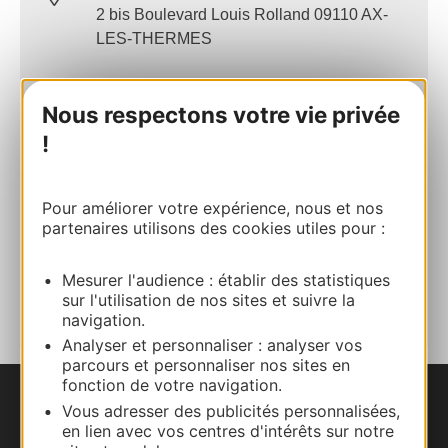
2 bis Boulevard Louis Rolland 09110 AX-
LES-THERMES
Calculez votre itinéraire
Nous respectons votre vie privée
!
06 34 61 75 25
Pour améliorer votre expérience, nous et nos
E-mail
partenaires utilisons des cookies utiles pour :
AJOUTER
Mesurer l'audience : établir des statistiques
AU CARNET
sur l'utilisation de nos sites et suivre la
navigation.
Analyser et personnaliser : analyser vos
parcours et personnaliser nos sites en
fonction de votre navigation.
Vous adresser des publicités personnalisées,
Nous contacter
en lien avec vos centres d'intérêts sur notre