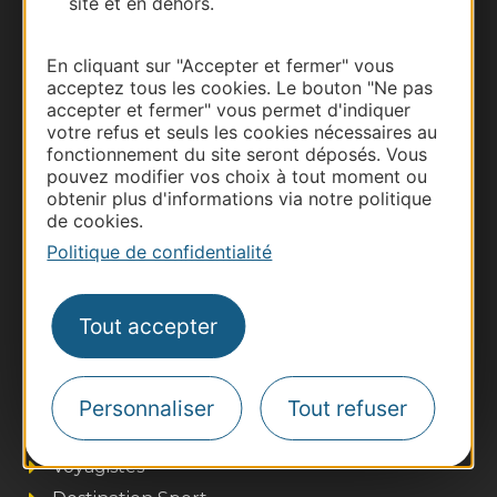
site et en dehors.
Carte interactive
En cliquant sur "Accepter et fermer" vous
Documentation
acceptez tous les cookies. Le bouton "Ne pas
accepter et fermer" vous permet d'indiquer
votre refus et seuls les cookies nécessaires au
fonctionnement du site seront déposés. Vous
pouvez modifier vos choix à tout moment ou
obtenir plus d'informations via notre politique
de cookies.
Politique de confidentialité
Tout accepter
Thermalisme
Business/Mice
Pros d'Occitanie
Personnaliser
Tout refuser
Site presse et d'influence
Voyagistes