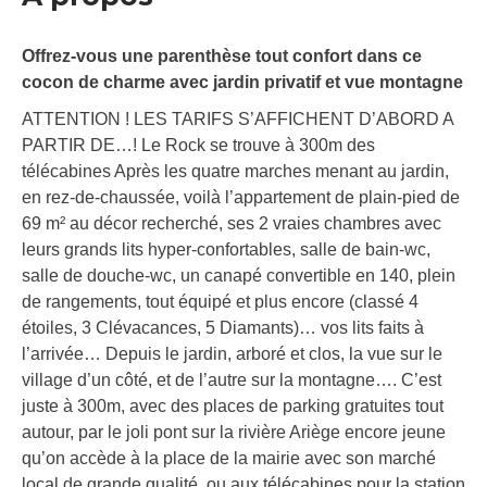
Offrez-vous une parenthèse tout confort dans ce
cocon de charme avec jardin privatif et vue montagne
ATTENTION ! LES TARIFS S’AFFICHENT D’ABORD A
PARTIR DE…! Le Rock se trouve à 300m des
télécabines Après les quatre marches menant au jardin,
en rez-de-chaussée, voilà l’appartement de plain-pied de
69 m² au décor recherché, ses 2 vraies chambres avec
leurs grands lits hyper-confortables, salle de bain-wc,
salle de douche-wc, un canapé convertible en 140, plein
de rangements, tout équipé et plus encore (classé 4
étoiles, 3 Clévacances, 5 Diamants)… vos lits faits à
l’arrivée… Depuis le jardin, arboré et clos, la vue sur le
village d’un côté, et de l’autre sur la montagne…. C’est
juste à 300m, avec des places de parking gratuites tout
autour, par le joli pont sur la rivière Ariège encore jeune
qu’on accède à la place de la mairie avec son marché
local de grande qualité, ou aux télécabines pour la station