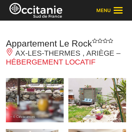
Panneau de gestion des cookies
MENU
Appartement Le Rock
AX-LES-THERMES , ARIÈGE –
HÉBERGEMENT LOCATIF
– © Clévacances
– © Clévacances