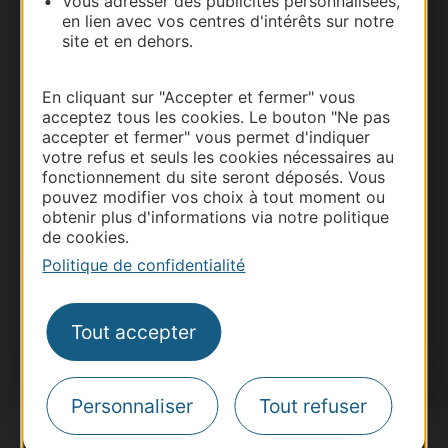
Vous adresser des publicités personnalisées,
Carte interactive
en lien avec vos centres d'intérêts sur notre
site et en dehors.
Documentation
En cliquant sur "Accepter et fermer" vous
acceptez tous les cookies. Le bouton "Ne pas
accepter et fermer" vous permet d'indiquer
votre refus et seuls les cookies nécessaires au
fonctionnement du site seront déposés. Vous
pouvez modifier vos choix à tout moment ou
obtenir plus d'informations via notre politique
de cookies.
Politique de confidentialité
Thermalisme
Business/Mice
Tout accepter
Pros d'Occitanie
Site presse et d'influence
Personnaliser
Tout refuser
Voyagistes
Destination Sport