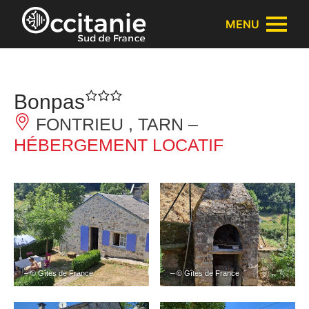
Panneau de gestion des cookies
MENU
Bonpas
FONTRIEU , TARN –
HÉBERGEMENT LOCATIF
– © Gîtes de France
– © Gîtes de France