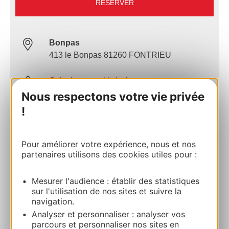
RÉSERVER
Bonpas
413 le Bonpas 81260 FONTRIEU
Calculez votre itinéraire
Nous respectons votre vie privée
!
05 63 48 83 01
Pour améliorer votre expérience, nous et nos
E-mail
partenaires utilisons des cookies utiles pour :
Site internet
Mesurer l'audience : établir des statistiques
sur l'utilisation de nos sites et suivre la
navigation.
AJOUTER
Analyser et personnaliser : analyser vos
AU CARNET
parcours et personnaliser nos sites en