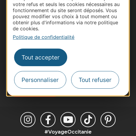
votre refus et seuls les cookies nécessaires au
fonctionnement du site seront déposés. Vous
Thermalisme
pouvez modifier vos choix à tout moment ou
Business/Mice
obtenir plus d'informations via notre politique
de cookies.
Pros d'Occitanie
Politique de confidentialité
Site presse et d'influence
Voyagistes
Destination Sport
Tout accepter
Inscrivez-vous à la lettre d'information
Destination Occitanie pour recevoir des
suggestions de séjours, de visites et de sorties.
Personnaliser
Tout refuser
Je m'abonne
#VoyageOccitanie