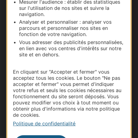
Mesurer l'audience : établir des statistiques
Nous contacter
sur l'utilisation de nos sites et suivre la
navigation.
Carte interactive
Analyser et personnaliser : analyser vos
parcours et personnaliser nos sites en
Documentation
fonction de votre navigation.
Vous adresser des publicités personnalisées,
en lien avec vos centres d'intérêts sur notre
site et en dehors.
En cliquant sur "Accepter et fermer" vous
acceptez tous les cookies. Le bouton "Ne pas
accepter et fermer" vous permet d'indiquer
votre refus et seuls les cookies nécessaires au
fonctionnement du site seront déposés. Vous
pouvez modifier vos choix à tout moment ou
Thermalisme
obtenir plus d'informations via notre politique
de cookies.
Business/Mice
Politique de confidentialité
Pros d'Occitanie
Site presse et d'influence